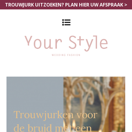
TROUWJURK UITZOEKEN?
PLAN HIER UW AFSPRAAK >
Trouwkledij Aalst
Trouwjurken voor
de bruid met een