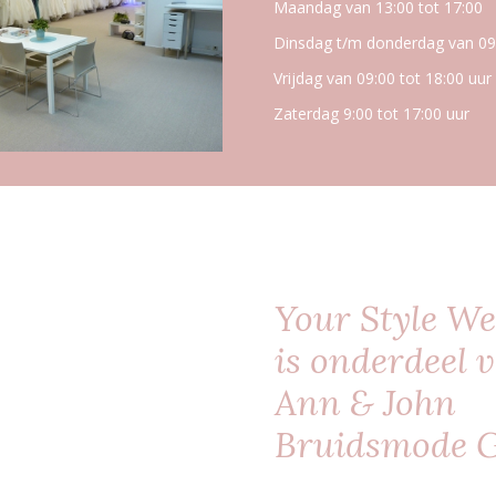
Maandag van 13:00 tot 17:00
Dinsdag t/m donderdag van 09:
Vrijdag van 09:00 tot 18:00 uur
Zaterdag 9:00 tot 17:00 uur
Your Style W
is onderdeel 
Ann & John
Bruidsmode 