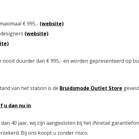
 maximaal € 995,-
(website)
 designers
(website)
ite)
n nooit duurder dan € 995,- en worden gepresenteerd op bu
tand van het station is de
Bruidsmode Outlet Store
gevest
jf u dan nu in
.
n 40 jaar, wij zijn aangesloten bij het INretail garantiefo
zekerd. Bij ons koopt u zonder risico.