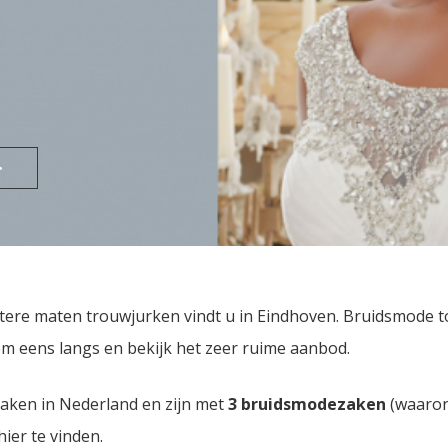
>
tere maten trouwjurken vindt u in Eindhoven. Bruidsmode 
m eens langs en bekijk het zeer ruime aanbod.
zaken in Nederland en zijn met
3 bruidsmodezaken
(waaron
hier te vinden.