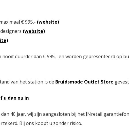
 maximaal € 995,-
(website)
 designers
(website)
ite)
n nooit duurder dan € 995,- en worden gepresenteerd op bu
tand van het station is de
Bruidsmode Outlet Store
gevest
jf u dan nu in
.
n 40 jaar, wij zijn aangesloten bij het INretail garantiefo
zekerd. Bij ons koopt u zonder risico.