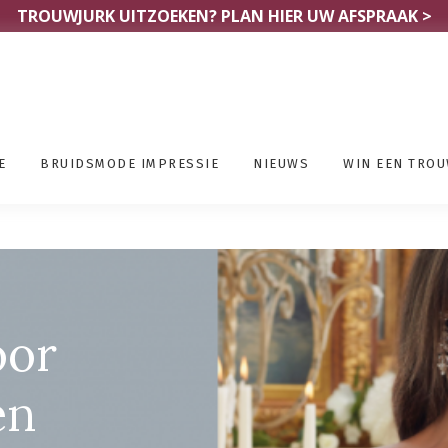
TROUWJURK UITZOEKEN?
PLAN HIER UW AFSPRAAK >
E
BRUIDSMODE IMPRESSIE
NIEUWS
WIN EEN TRO
en Oost Vlaanderen
oor
en