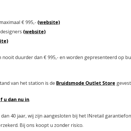
 maximaal € 995,-
(website)
 designers
(website)
ite)
n nooit duurder dan € 995,- en worden gepresenteerd op bu
tand van het station is de
Bruidsmode Outlet Store
gevest
jf u dan nu in
.
n 40 jaar, wij zijn aangesloten bij het INretail garantiefo
zekerd. Bij ons koopt u zonder risico.