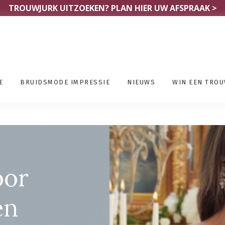
TROUWJURK UITZOEKEN?
PLAN HIER UW AFSPRAAK >
E
BRUIDSMODE IMPRESSIE
NIEUWS
WIN EEN TRO
en Naaldwijk
oor
en