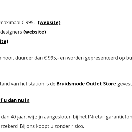
 maximaal € 995,-
(website)
 designers
(website)
ite)
n nooit duurder dan € 995,- en worden gepresenteerd op bu
tand van het station is de
Bruidsmode Outlet Store
gevest
jf u dan nu in
.
n 40 jaar, wij zijn aangesloten bij het INretail garantiefo
zekerd. Bij ons koopt u zonder risico.