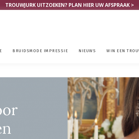
TROUWJURK UITZOEKEN?
PLAN HIER UW AFSPRAAK >
E
BRUIDSMODE IMPRESSIE
NIEUWS
WIN EEN TRO
n Flevoland
oor
en