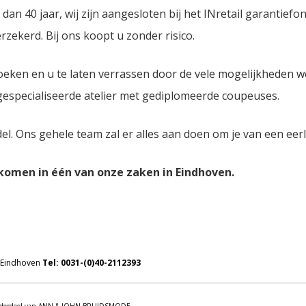
n 40 jaar, wij zijn aangesloten bij het INretail garantiefo
zekerd. Bij ons koopt u zonder risico.
oeken en u te laten verrassen door de vele mogelijkheden 
 gespecialiseerde atelier met gediplomeerde coupeuses.
del. Ons gehele team zal er alles aan doen om je van een eer
lkomen in één van onze zaken in Eindhoven.
 Eindhoven
Tel:
0031-(0)40-2112393
 onderdeel van ANN & JOHN BRUIDSMODE