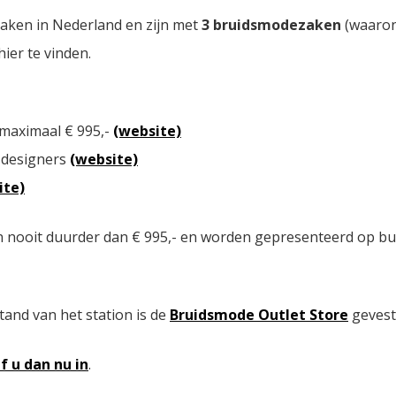
zaken in Nederland en zijn met
3 bruidsmodezaken
(waaron
hier te vinden.
 maximaal € 995,-
(website)
 designers
(website)
ite)
n nooit duurder dan € 995,- en worden gepresenteerd op bu
tand van het station is de
Bruidsmode Outlet Store
gevest
jf u dan nu in
.