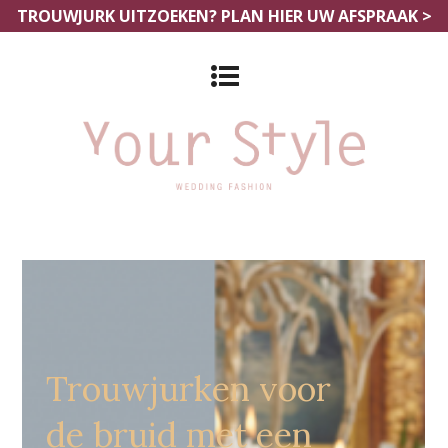
TROUWJURK UITZOEKEN?
PLAN HIER UW AFSPRAAK >
Grote Maten Trouwjurken Aalst
Trouwjurken voor
de bruid met een