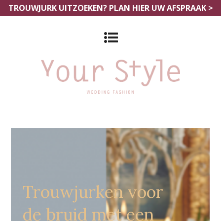
TROUWJURK UITZOEKEN?
PLAN HIER UW AFSPRAAK >
Grote Maten Bruidszaak Waals
Brabant
Trouwjurken voor
de bruid met een