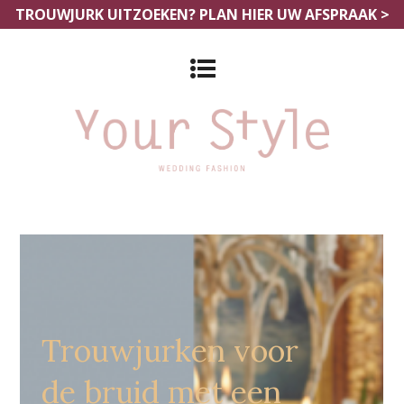
TROUWJURK UITZOEKEN?
PLAN HIER UW AFSPRAAK >
Grote Maten Bruidszaak
Turnhout
Trouwjurken voor
de bruid met een