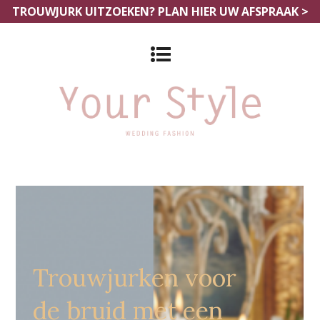
TROUWJURK UITZOEKEN?
PLAN HIER UW AFSPRAAK >
Grote Maten Bruidszaak La
Louviere
Trouwjurken voor
de bruid met een