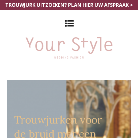
TROUWJURK UITZOEKEN?
PLAN HIER UW AFSPRAAK >
Grote Maten Bruidszaak Hoboken
Trouwjurken voor
de bruid met een