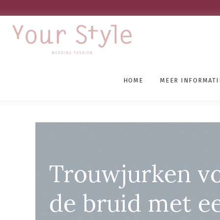
HOME
MEER INFORMATI
Grote Maten Bruidswink
Trouwjurken v
de bruid met e