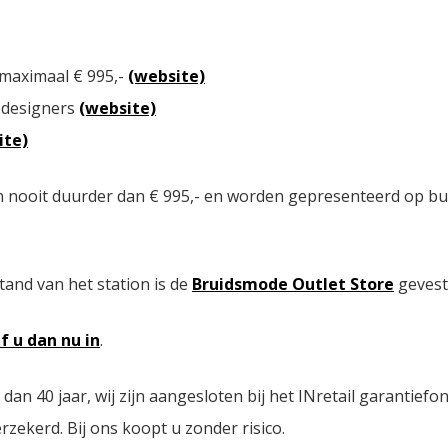
 maximaal € 995,-
(website)
 designers
(website)
ite)
n nooit duurder dan € 995,- en worden gepresenteerd op bu
tand van het station is de
Bruidsmode Outlet Store
gevest
jf u dan nu in
.
n 40 jaar, wij zijn aangesloten bij het INretail garantiefo
zekerd. Bij ons koopt u zonder risico.