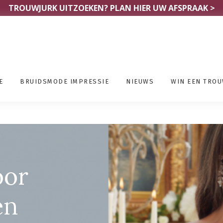
TROUWJURK UITZOEKEN?
PLAN HIER UW AFSPRAAK >
E
BRUIDSMODE IMPRESSIE
NIEUWS
WIN EEN TRO
el Verviers
oor
en