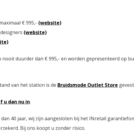
 maximaal € 995,-
(website)
 designers
(website)
ite)
n nooit duurder dan € 995,- en worden gepresenteerd op bu
tand van het station is de
Bruidsmode Outlet Store
gevest
jf u dan nu in
.
n 40 jaar, wij zijn aangesloten bij het INretail garantiefo
zekerd. Bij ons koopt u zonder risico.