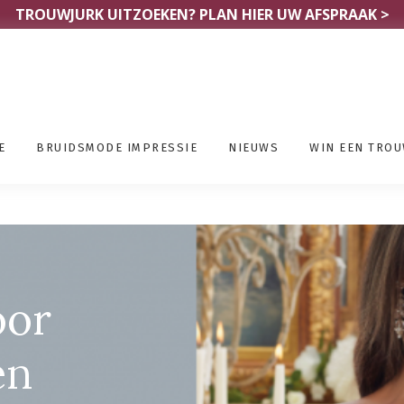
TROUWJURK UITZOEKEN?
PLAN HIER UW AFSPRAAK >
E
BRUIDSMODE IMPRESSIE
NIEUWS
WIN EEN TRO
kel Hoboken
oor
en