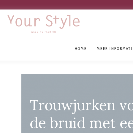
HOME
MEER INFORMATI
Grote Maten Bruidswink
Trouwjurken v
de bruid met e