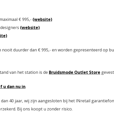
 maximaal € 995,-
(website)
 designers
(website)
ite)
n nooit duurder dan € 995,- en worden gepresenteerd op bu
tand van het station is de
Bruidsmode Outlet Store
gevest
jf u dan nu in
.
n 40 jaar, wij zijn aangesloten bij het INretail garantiefo
zekerd. Bij ons koopt u zonder risico.