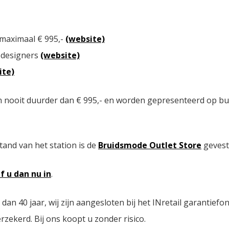
 maximaal € 995,-
(website)
 designers
(website)
ite)
n nooit duurder dan € 995,- en worden gepresenteerd op bu
tand van het station is de
Bruidsmode Outlet Store
gevest
jf u dan nu in
.
n 40 jaar, wij zijn aangesloten bij het INretail garantiefo
zekerd. Bij ons koopt u zonder risico.