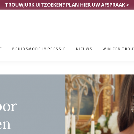
TROUWJURK UITZOEKEN?
PLAN HIER UW AFSPRAAK >
E
BRUIDSMODE IMPRESSIE
NIEUWS
WIN EEN TRO
ewinkels Namen
oor
en