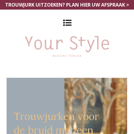
TROUWJURK UITZOEKEN?
PLAN HIER UW AFSPRAAK >
Grote Maten Bruidsmodewinkels
Moeskroen
Trouwjurken voor
de bruid met een