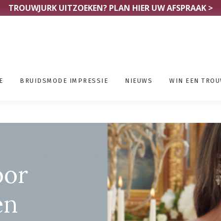
TROUWJURK UITZOEKEN?
PLAN HIER UW AFSPRAAK >
E
BRUIDSMODE IMPRESSIE
NIEUWS
WIN EEN TRO
ewinkels Eindhoven
oor
en