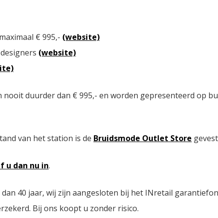
 maximaal € 995,-
(website)
 designers
(website)
ite)
n nooit duurder dan € 995,- en worden gepresenteerd op bu
tand van het station is de
Bruidsmode Outlet Store
gevest
jf u dan nu in
.
n 40 jaar, wij zijn aangesloten bij het INretail garantiefo
zekerd. Bij ons koopt u zonder risico.