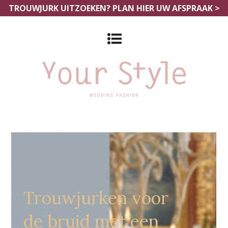
TROUWJURK UITZOEKEN?
PLAN HIER UW AFSPRAAK >
Grote Maten Bruidsmode Ede
Trouwjurken voor
de bruid met een