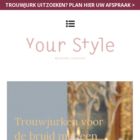
TROUWJURK UITZOEKEN?
PLAN HIER UW AFSPRAAK >
Grote Maten Bruidsmode Aalst
Trouwjurken voor
de bruid met een