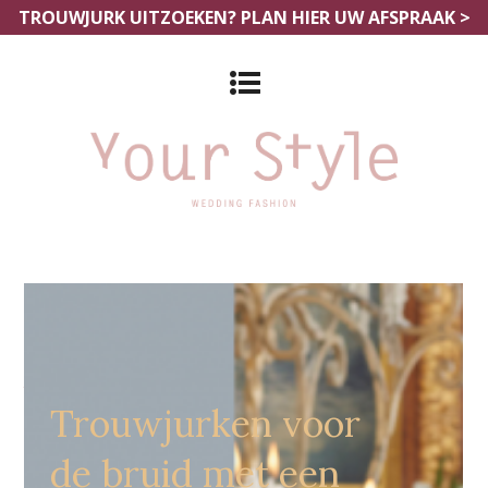
TROUWJURK UITZOEKEN?
PLAN HIER UW AFSPRAAK >
Grote Maten Bruidsjurken
Arnhem
Trouwjurken voor
de bruid met een