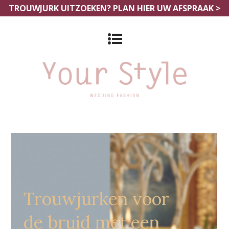
TROUWJURK UITZOEKEN?
PLAN HIER UW AFSPRAAK >
Grote Maten Bruidsjurken
Amersfoort
Trouwjurken voor
de bruid met een