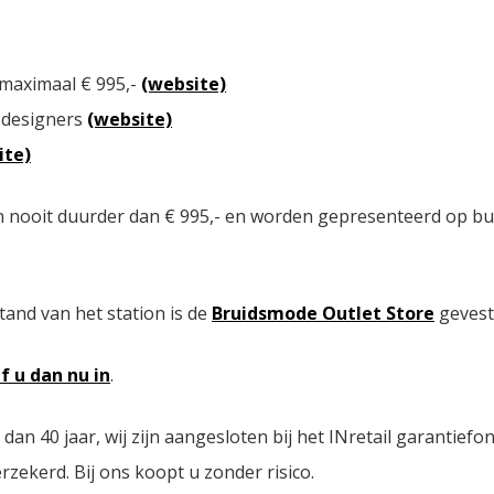
 maximaal € 995,-
(website)
 designers
(website)
ite)
n nooit duurder dan € 995,- en worden gepresenteerd op bu
tand van het station is de
Bruidsmode Outlet Store
gevest
jf u dan nu in
.
n 40 jaar, wij zijn aangesloten bij het INretail garantiefo
zekerd. Bij ons koopt u zonder risico.