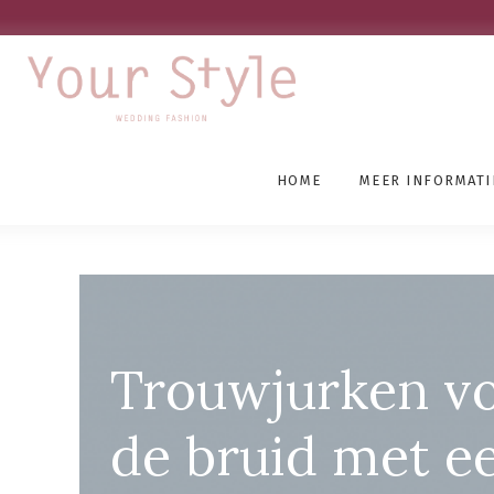
HOME
MEER INFORMATI
Goedkope Trouwkledij N
Trouwjurken v
de bruid met e