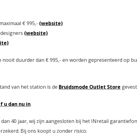
 maximaal € 995,-
(website)
 designers
(website)
ite)
n nooit duurder dan € 995,- en worden gepresenteerd op bu
tand van het station is de
Bruidsmode Outlet Store
gevest
jf u dan nu in
.
n 40 jaar, wij zijn aangesloten bij het INretail garantiefo
zekerd. Bij ons koopt u zonder risico.