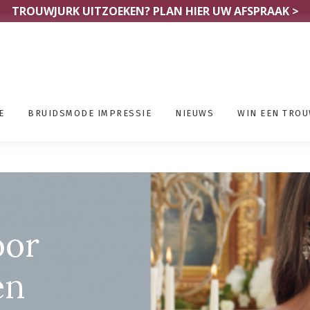
TROUWJURK UITZOEKEN?
PLAN HIER UW AFSPRAAK >
E
BRUIDSMODE IMPRESSIE
NIEUWS
WIN EEN TRO
d Brabant
oor
en