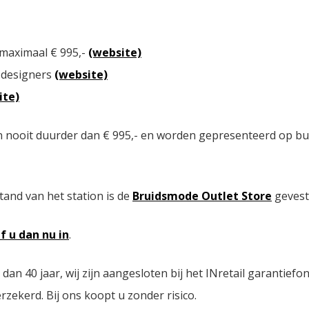
 maximaal € 995,-
(website)
 designers
(website)
ite)
n nooit duurder dan € 995,- en worden gepresenteerd op bu
tand van het station is de
Bruidsmode Outlet Store
gevest
jf u dan nu in
.
n 40 jaar, wij zijn aangesloten bij het INretail garantiefo
zekerd. Bij ons koopt u zonder risico.