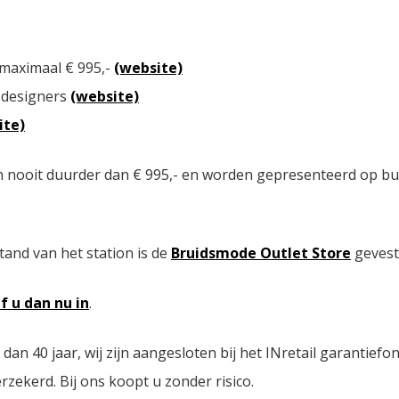
 maximaal € 995,-
(website)
 designers
(website)
ite)
n nooit duurder dan € 995,- en worden gepresenteerd op bu
tand van het station is de
Bruidsmode Outlet Store
gevest
jf u dan nu in
.
n 40 jaar, wij zijn aangesloten bij het INretail garantiefo
zekerd. Bij ons koopt u zonder risico.