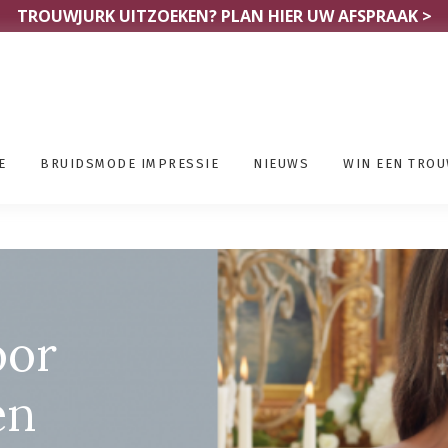
TROUWJURK UITZOEKEN?
PLAN HIER UW AFSPRAAK >
E
BRUIDSMODE IMPRESSIE
NIEUWS
WIN EEN TRO
ewinkels Henegouwen
oor
en